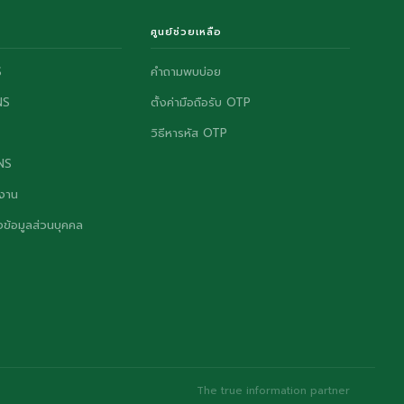
ศูนย์ช่วยเหลือ
S
คำถามพบบ่อย
NS
ตั้งค่ามือถือรับ OTP
วิธีหารหัส OTP
ONS
งาน
ข้อมูลส่วนบุคคล
The true information partner