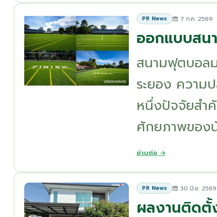
7 ก.ค. 2569
PR News
ออกแบบสนาม
สนามฟุตบอลมา
ระยอง ความป
หนึ่งปัจจัยสำค
ศักยภาพของนัก
อ่านต่อ →
30 มิ.ย. 2569
PR News
ผลงานติดตั