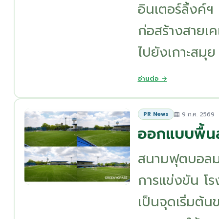
อินเตอร์ลิ้งค
ก่อสร้างสายเค
ไปยังเกาะสมุย .
อ่านต่อ →
9 ก.ค. 2569
PR News
ออกแบบพื้น
สนามฟุตบอลมา
การแข่งขัน โร
เป็นจุดเริ่มต