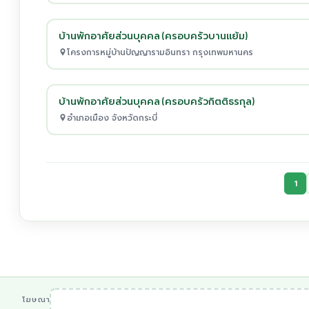
บ้านพักอาศัยส่วนบุคคล (ครอบครัวบานแย้ม)
โครงการหมู่บ้านปัญญารามอินทรา กรุงเทพมหานคร
บ้านพักอาศัยส่วนบุคคล (ครอบครัวกิตติธรกุล)
อำเภอเมือง จังหวัดกระบี่
1
โฆษณา