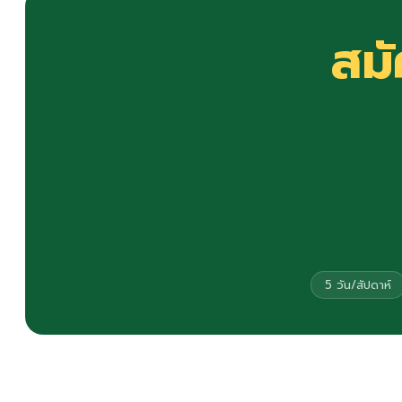
สม
5 วัน/สัปดาห์