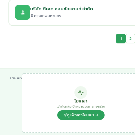
บริษัท ดีเคด คอนซัลแตนท์ จำกัด
กรุงเทพมหานคร
1
2
โฆษณา
โฆษณา
เข้าถึงกลุ่มเป้าหมายวงการก่อสร้าง
ดูแพ็กเกจโฆษณา →