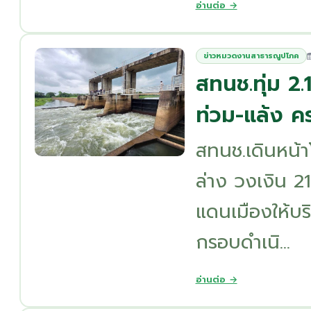
อ่านต่อ →
ข่าวหมวดงานสาธารณูปโภค
สทนช.ทุ่ม 2.
ท่วม-แล้ง คร
สทนช.เดินหน้
ล่าง วงเงิน 2
แดนเมืองให้บร
กรอบดำเนิ...
อ่านต่อ →