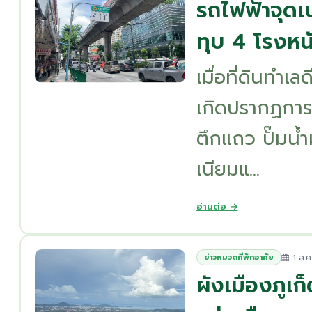
รถไฟฟ้าจุดเ
ทุบ 4 โรงหน
เมื่อที่ดินทำเ
เกิดปรากฏการณ
ตึกแถว ปั๊มนํ
เนียมแ...
อ่านต่อ →
1 ส.ค
ข่าวหมวดที่พักอาศัย
ผังเมืองภูเก