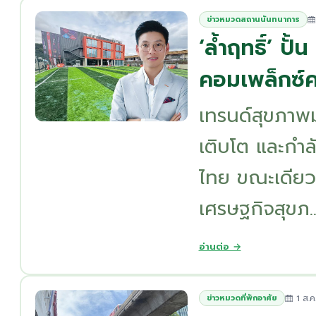
ข่าวหมวดสถานนันทนาการ
‘ล้ำฤทธิ์’ ป
คอมเพล็กซ์
เทรนด์สุขภาพ
เติบโต และกำ
ไทย ขณะเดียว
เศรษฐกิจสุขภ..
อ่านต่อ →
1 ส.ค
ข่าวหมวดที่พักอาศัย