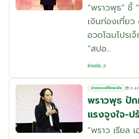
“พราวพุธ” ชี้ 
เงินท่องเที่ยว 
อวดโฉมโปรเจ็ก
“สปอ...
อ่านต่อ →
6 ส.ค
ข่าวหมวดที่พักอาศัย
พราวพุธ ปักห
แรงจูงใจ-ปร
“พราว เรียล เ