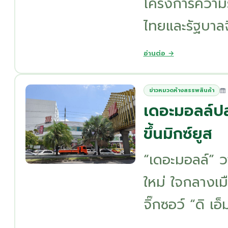
โครงการความร
ไทยและรัฐบาลจีน
อ่านต่อ →
ข่าวหมวดห้างสรรพสินค้า
เดอะมอลล์ปลุ
ขึ้นมิกซ์ยูส
“เดอะมอลล์” ว
ใหม่ ใจกลางเม
จิ๊กซอว์ “ดิ เอ็