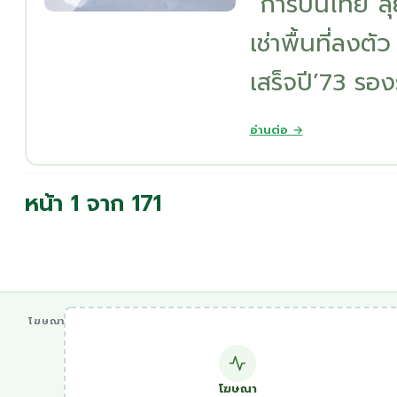
“การบินไทย”ลุย
เช่าพื้นที่ลงตั
เสร็จปี’73 รอง
อ่านต่อ →
หน้า 1 จาก 171
โฆษณา
โฆษณา