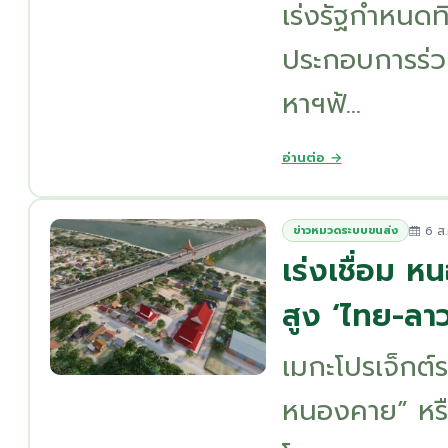
เร่งรัฐกำหนดท
ประกอบการร่ว
หาฯฟ้...
อ่านต่อ →
6 ส.
ข่าวหมวดระบบขนส่ง
เร่งเชื่อม 
สูง ‘ไทย-ลาว
เมกะโปรเจ็กต์
หนองคาย” หรื