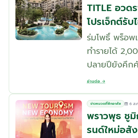
TITLE อวดรา
โปรเจ็กต์รับ
ร่มโพธิ์ พร็อ
ทำรายได้ 2,00
ปลายปียังคึกคั
อ่านต่อ →
6 ส.ค
ข่าวหมวดที่พักอาศัย
พราวพุธ ชูมิ
รนด์ใหม่อสังห