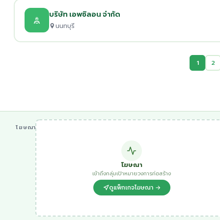
บริษัท เอพซิลอน จำกัด
นนทบุรี
1
2
โฆษณา
โฆษณา
เข้าถึงกลุ่มเป้าหมายวงการก่อสร้าง
ดูแพ็กเกจโฆษณา →