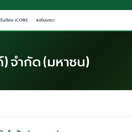
ำไมต้อง iCONS
ลงโฆษณา
์) จำกัด (มหาชน)