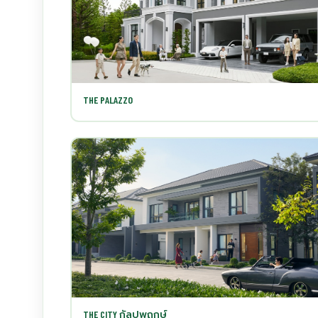
THE PALAZZO
THE CITY กัลปพฤกษ์