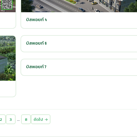
บิสพอยท์ 4
บิสพอยท์ 6
บิสพอยท์ 7
…
2
3
8
ถัดไป →