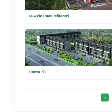
เค พาร์ค บิสสิเนสเซ็นเตอร์
บิสพอยท์ 1
1