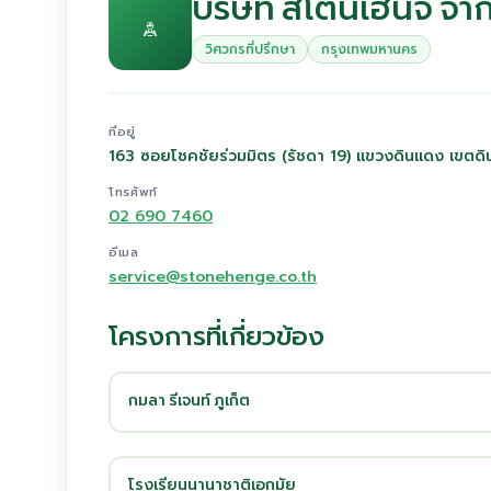
บริษัท สโตนเฮ้นจ์ จำก
วิศวกรที่ปรึกษา
กรุงเทพมหานคร
ที่อยู่
163 ซอยโชคชัยร่วมมิตร (รัชดา 19) แขวงดินแดง เขต
โทรศัพท์
02 690 7460
อีเมล
service@stonehenge.co.th
โครงการที่เกี่ยวข้อง
กมลา รีเจนท์ ภูเก็ต
โรงเรียนนานาชาติเอกมัย