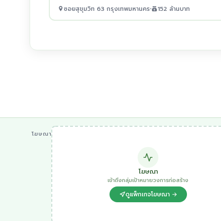
ซอยสุขุมวิท 63 กรุงเทพมหานคร
152 ล้านบาท
โฆษณา
โฆษณา
เข้าถึงกลุ่มเป้าหมายวงการก่อสร้าง
ดูแพ็กเกจโฆษณา →