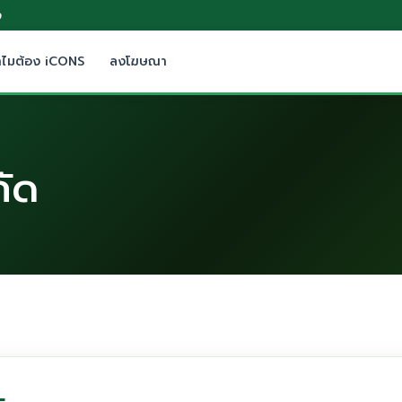
9
ำไมต้อง iCONS
ลงโฆษณา
กัด