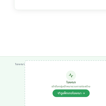
โฆษณา
โฆษณา
เข้าถึงกลุ่มเป้าหมายวงการก่อสร้าง
ดูแพ็กเกจโฆษณา →