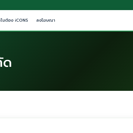
ำไมต้อง iCONS
ลงโฆษณา
กัด