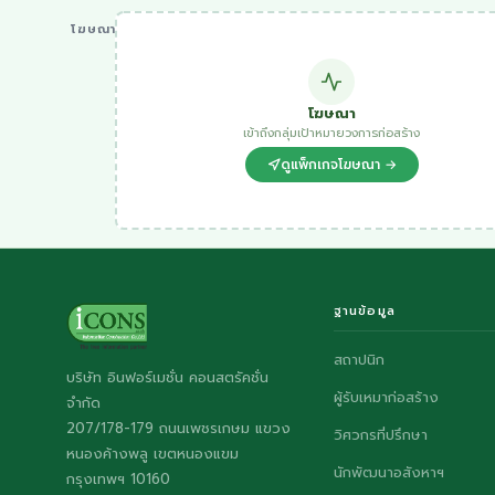
โฆษณา
โฆษณา
เข้าถึงกลุ่มเป้าหมายวงการก่อสร้าง
ดูแพ็กเกจโฆษณา →
ฐานข้อมูล
สถาปนิก
บริษัท อินฟอร์เมชั่น คอนสตรัคชั่น
ผู้รับเหมาก่อสร้าง
จำกัด
207/178-179 ถนนเพชรเกษม แขวง
วิศวกรที่ปรึกษา
หนองค้างพลู เขตหนองแขม
นักพัฒนาอสังหาฯ
กรุงเทพฯ 10160