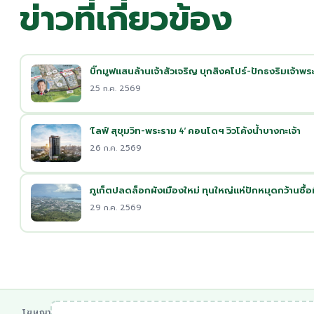
ข่าวที่เกี่ยวข้อง
บิ๊กมูฟแสนล้านเจ้าสัวเจริญ บุกสิงคโปร์-ปักธงริมเจ้าพร
25 ก.ค. 2569
‘ไลฟ์ สุขุมวิท-พระราม 4’ คอนโดฯ วิวโค้งน้ำบางกะเจ้า
26 ก.ค. 2569
ภูเก็ตปลดล็อกผังเมืองใหม่ ทุนใหญ่แห่ปักหมุดกว้านซื้อที
29 ก.ค. 2569
โฆษณา