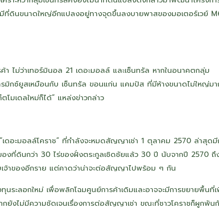
ะยังมีที่ดินขนาดใหญ่อีกแปลงอยู่ทางจุดขึ้นลงบายพาสของมอเตอร์เวย์ 
ย์การค้า ไม่ว่าเทอร์มินอล 21 เดอะมอลล์ และเซ็นทรัล หากในอนาคตกลุ่ม
รมิกซ์ยูสเหมือนกับ เซ็นทรัล ขอนแก่น แคมปัส ที่มีห้างขนาดไม่ใหญ่มา
ตโมเดลใหม่ก็ได้” แหล่งข่าวกล่าว
ี่ตั้ง ”เดอะมอลล์โคราช” ที่กำลังจะหมดสัญญาเช่า 1 ตุลาคม 2570 ล่าสุดม
าของที่ดินกว่า 30 ไร่ของฝั่งตระกูลเชิดชัยแล้ว 30 ปี นับจากปี 2570 ถึง
กับเจ้าของอีกราย แต่คาดว่าน่าจะต่อสัญญาไปพร้อม ๆ กัน
ุนระลอกใหม่ เพื่อพลิกโฉมศูนย์การค้าเดิมและอาจจะมีการขยายพื้นที่เพ
จากยังไม่มีความชัดเจนเรื่องการต่อสัญญาเช่า ขณะที่ชาวโคราชก็ผูกพันก