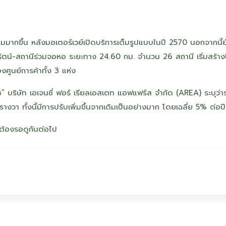
่มมากขึ้น หลังมอเตอร์เวย์เปิดบริการเต็มรูปแบบในปี 2570 นอกจากนี้ย
น์-สถานีร่วมจอหอ ระยะทาง 24.60 กม. จำนวน 26 สถานี เริ่มสร้าง
งศูนย์การค้าทั้ง 3 แห่ง
 บริษัท เอเจนซี่ ฟอร์ เรียลเอสเตท แอฟแฟร์ส จำกัด (AREA) ระบุว่า
วา ทั้งนี้มีการปรับเพิ่มขึ้นจากเดิมเป็นอย่างมาก โดยเฉลี่ย 5% ต่อปี
ต้องรอดูกันต่อไป