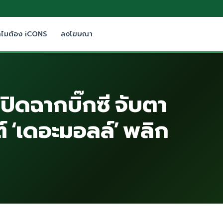
ำไมต้อง iCONS
ลงโฆษณา
ปิดฉากบิ๊กซี จับตา
ต์ ‘เดอะมอลล์’ พลิก