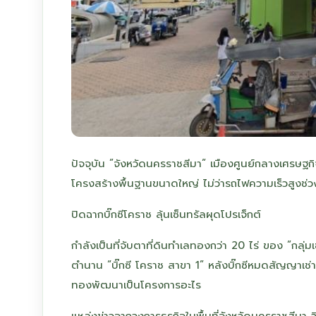
ปัจจุบัน ”จังหวัดนครราชสีมา” เมืองศูนย์กลางเศรษฐกิ
โครงสร้างพื้นฐานขนาดใหญ่ ไม่ว่ารถไฟความเร็วสูงช
ปิดฉากบิ๊กซีโคราช ลุ้นเซ็นทรัลผุดโปรเจ็กต์
กำลังเป็นที่จับตาที่ดินทำเลทองกว่า 20 ไร่ ของ ”กลุ่มเ
ตำนาน “บิ๊กซี โคราช สาขา 1” หลังบิ๊กซีหมดสัญญาเช่
ทองพัฒนาเป็นโครงการอะไร
แหล่งข่าวจากวงการธุรกิจในพื้นที่จังหวัดนครราชสีมา 