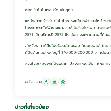
ตอกเข็มโมโนเรล-ที่ดินขึ้นทุกปี
แหล่งข่าวกล่าวว่า ต่อไปโคราชจะมีการพัฒนาใหม่ ๆ เพิ
โครงการรถไฟฟ้ารางเบาสายสีส้มช่วงโรงพยาบาลเทพรัต
2571 เปิดบริการปี 2575 ซึ่งเส้นทางจะพาดผ่านที่ดินขอ
สำหรับราคาที่ดินในบริเวณโดยรอบ ”เดอะมอลล์ โคราช”
ที่ดินติดถนนใหญ่อยู่ที่ 170,000-200,000 บาทต่อตาราง
ส่วนโฉมใหม่ของที่ดินแต่ละแปลงจะใหญ่เบิ้มแค่ไหน คง
แชร์บทความ
ข่าวที่เกี่ยวข้อง