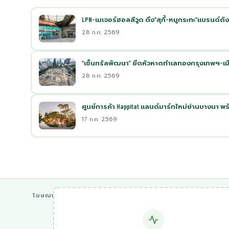
LPN-เมเจอร์ฮอลลีวูด ดึง”สุกี้-หมูกระทะ”แบรนด์ดัง
28 ก.ค. 2569
“เซ็นทรัลพัฒนา” ยึดหัวหาดทำเลทองกรุงเทพฯ-เมือ
28 ก.ค. 2569
ศูนย์การค้า Happitat แลนด์มาร์กใหม่ย่านบางนา พร้อ
17 ก.ค. 2569
โฆษณา