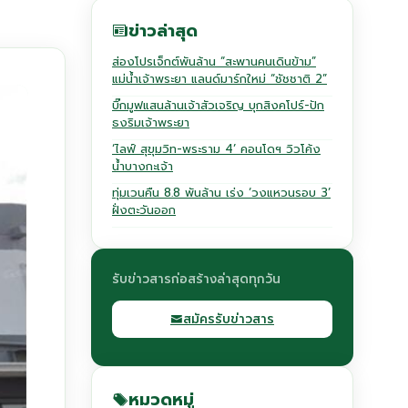
ข่าวล่าสุด
ส่องโปรเจ็กต์พันล้าน “สะพานคนเดินข้าม”
แม่น้ำเจ้าพระยา แลนด์มาร์กใหม่ “ชัชชาติ 2”
บิ๊กมูฟแสนล้านเจ้าสัวเจริญ บุกสิงคโปร์-ปัก
ธงริมเจ้าพระยา
‘ไลฟ์ สุขุมวิท-พระราม 4’ คอนโดฯ วิวโค้ง
น้ำบางกะเจ้า
ทุ่มเวนคืน 8.8 พันล้าน เร่ง ‘วงแหวนรอบ 3’
ฝั่งตะวันออก
รับข่าวสารก่อสร้างล่าสุดทุกวัน
สมัครรับข่าวสาร
หมวดหมู่