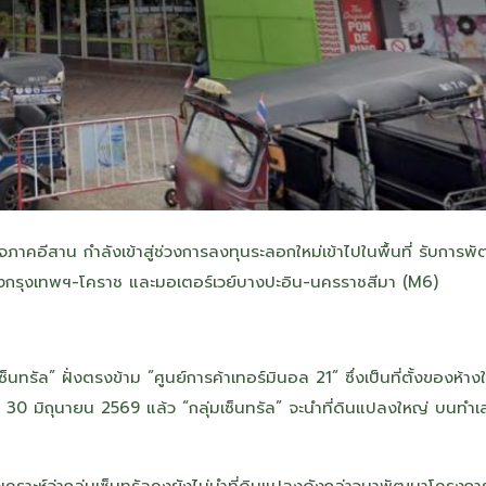
จภาคอีสาน กำลังเข้าสู่ช่วงการลงทุนระลอกใหม่เข้าไปในพื้นที่ รับการพ
่วงกรุงเทพฯ-โคราช และมอเตอร์เวย์บางปะอิน-นครราชสีมา (M6)
ซ็นทรัล” ฝั่งตรงข้าม ”ศูนย์การค้าเทอร์มินอล 21” ซึ่งเป็นที่ตั้งของห้าง
า 30 มิถุนายน 2569 แล้ว “กลุ่มเซ็นทรัล” จะนำที่ดินแปลงใหญ่ บนทำเ
วิเคราะห์ว่ากลุ่มเซ็นทรัลคงยังไม่นำที่ดินแปลงดังกล่าวมาพัฒนาโครงกา