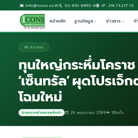
info@icons.co.th
02-810-8892-6
IP: 216.73.217.72
หน้าหลัก
ฐานข้อมูล
ข่าวสาร
ท
ข่าวสาร
ทุนใหญ่กระหึ่มโคราช 
‘เซ็นทรัล’ ผุดโปรเจ็ก
โฉมใหม่
26 พฤษภาคม 2569
98ครั้ง
ข่าวหมวดห้างสรรพสินค้า