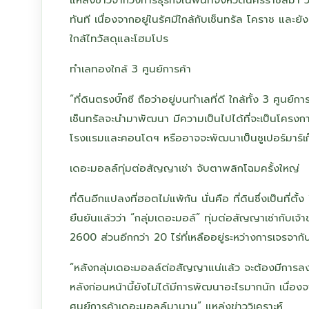
ทันที เนื่องจากอยู่ในรัศมีใกล้กับเซ็นทรัล โคราช แล
ใกล้ไทวัสดุและโฮมโปร
ทำเลทองใกล้ 3 ศูนย์การค้า
“ที่ดินตรงบิ๊กซี ถือว่าอยู่บนทำเลที่ดี ใกล้ทั้ง 3 ศูน
เซ็นทรัลจะนำมาพัฒนา มีความเป็นไปได้ที่จะเป็นโครงกา
โรงแรมและคอนโดฯ หรืออาจจะพัฒนาเป็นซูเปอร์มาร์เก็
เดอะมอลล์ทุ่มต่อสัญญาเช่า จับตาพลิกโฉมครั้งใหญ่
ที่ดินอีกแปลงที่ฮอตไม่แพ้กัน นั่นคือ ที่ดินซึ่งเป็นท
ยืนยันแล้วว่า “กลุ่มเดอะมอล์” ทุ่มต่อสัญญาเช่ากับเจ้
2600 ส่วนอีกกว่า 20 ไร่ที่เหลืออยู่ระหว่างการเจรจา
“หลังกลุ่มเดอะมอลล์ต่อสัญญาแน่แล้ว จะต้องมีการลงท
หลังก่อนหน้านี้ยังไม่ได้มีการพัฒนาอะไรมากนัก เนื่อง
ศูนย์การค้าเดอะมอลล์มานาน” แหล่งข่าววิเคราะห์