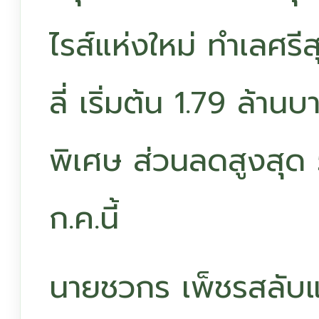
ไรส์แห่งใหม่ ทำเลศร
ลี่ เริ่มต้น 1.79 ล้
พิเศษ ส่วนลดสูงสุด
ก.ค.นี้
นายชวกร เพ็ชรสลับแ