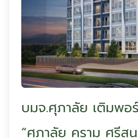
บมจ.ศุภาลัย เติมพอร์
“ศุภาลัย คราม ศรีสุ