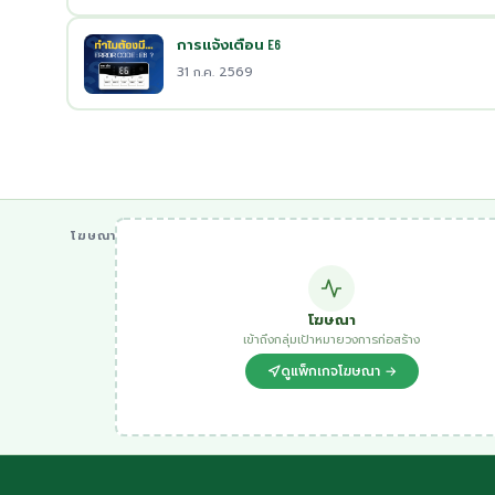
การแจ้งเตือน E6
31 ก.ค. 2569
โฆษณา
โฆษณา
เข้าถึงกลุ่มเป้าหมายวงการก่อสร้าง
ดูแพ็กเกจโฆษณา →