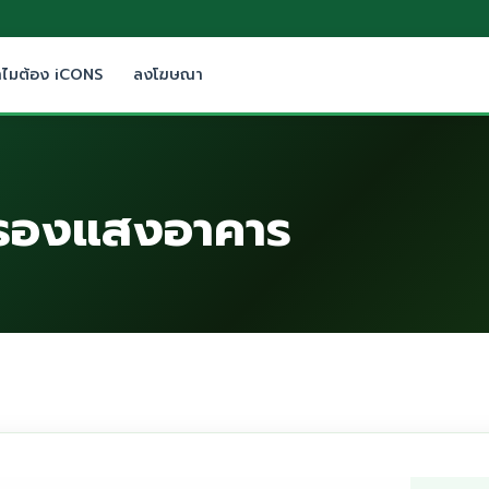
ำไมต้อง iCONS
ลงโฆษณา
กรองแสงอาคาร