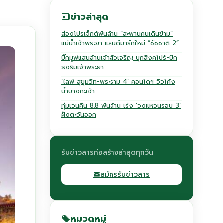
ข่าวล่าสุด
ส่องโปรเจ็กต์พันล้าน “สะพานคนเดินข้าม”
แม่น้ำเจ้าพระยา แลนด์มาร์กใหม่ “ชัชชาติ 2”
บิ๊กมูฟแสนล้านเจ้าสัวเจริญ บุกสิงคโปร์-ปัก
ธงริมเจ้าพระยา
‘ไลฟ์ สุขุมวิท-พระราม 4’ คอนโดฯ วิวโค้ง
น้ำบางกะเจ้า
ทุ่มเวนคืน 8.8 พันล้าน เร่ง ‘วงแหวนรอบ 3’
ฝั่งตะวันออก
รับข่าวสารก่อสร้างล่าสุดทุกวัน
สมัครรับข่าวสาร
หมวดหมู่