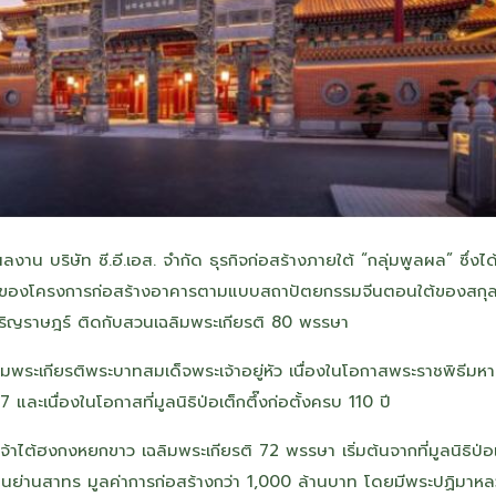
 บริษัท ซี.อี.เอส. จำกัด ธุรกิจก่อสร้างภายใต้ “กลุ่มพูลผล” ซึ่งได้
หมาหลักของโครงการก่อสร้างอาคารตามแบบสถาปัตยกรรมจีนตอนใต้ของสกุล
ร-เจริญราษฎร์ ติดกับสวนเฉลิมพระเกียรติ 80 พรรษา
มพระเกียรติพระบาทสมเด็จพระเจ้าอยู่หัว เนื่องในโอกาสพระราชพิธีมหา
ื่องในโอกาสที่มูลนิธิป่อเต็กตึ๊งก่อตั้งครบ 110 ปี
าไต้ฮงกงหยกขาว เฉลิมพระเกียรติ 72 พรรษา เริ่มต้นจากที่มูลนิธิป่อ
ดินย่านสาทร มูลค่าการก่อสร้างกว่า 1,000 ล้านบาท โดยมีพระปฏิมาหลว