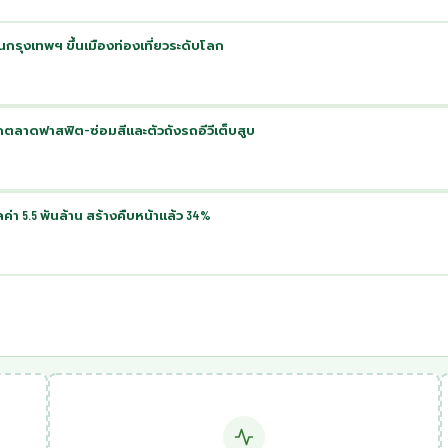
นกรุงเทพฯ ขึ้นเมืองท่องเที่ยวระดับโลก
รุกตลาดฟาสฟิต-ซ่อมสีและตัวถังรถอีวีเต็บสูบ
า 5.5 พันล้าน สร้างคืบหน้าแล้ว 34%