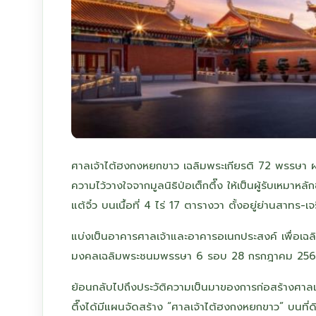
ศาลเจ้าไต้ฮงกงหยกขาว เฉลิมพระเกียรติ 72 พรรษา ผลงาน
ความไว้วางใจจากมูลนิธิป่อเต็กตึ๊ง ให้เป็นผู้รับเ
แต้จิ๋ว บนเนื้อที่ 4 ไร่ 17 ตารางวา ตั้งอยู่ย่านสาท
แบ่งเป็นอาคารศาลเจ้าและอาคารอเนกประสงค์ เพื่อเฉลิ
มงคลเฉลิมพระชนมพรรษา 6 รอบ 28 กรกฎาคม 2567 และเน
ย้อนกลับไปถึงประวัติความเป็นมาของการก่อสร้างศาลเจ้
ตึ๊งได้มีแผนจัดสร้าง “ศาลเจ้าไต้ฮงกงหยกขาว” บนที่