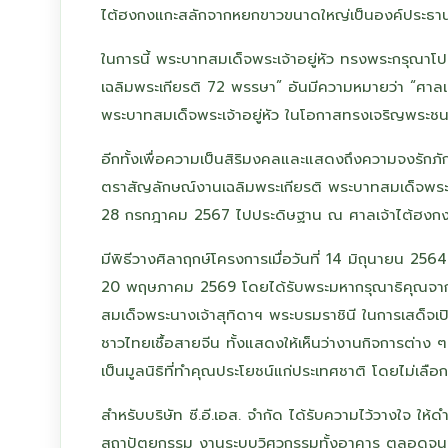
ไต้ฮงกงแกะสลักจากหยกขาวขนาดใหญ่เป็นองค์ประธาน พร
ในการนี้ พระบาทสมเด็จพระเจ้าอยู่หัว ทรงพระกรุณา
เฉลิมพระเกียรติ 72 พรรษา” อันมีความหมายว่า “ศาลเจ
พระบาทสมเด็จพระเจ้าอยู่หัว ในโอกาสทรงเจริญพระ
อีกทั้งเพื่อความเป็นสิริมงคลและแสดงถึงความจงรัก
ตราสัญลักษณ์งานเฉลิมพระเกียรติ พระบาทสมเด็จพระ
28 กรกฎาคม 2567 ไปประดิษฐาน ณ ศาลเจ้าไต้ฮงก
มีพิธีวางศิลาฤกษ์โครงการเมื่อวันที่ 14 มิถุนายน 2564
20 พฤษภาคม 2569 โดยได้รับพระมหากรุณาธิคุณจากพร
สมเด็จพระนางเจ้าสุทิดาฯ พระบรมราชินี ในการเสด็จเ
ชาวไทยเชื้อสายจีน ทั้งแสดงให้เห็นว่างานกิจการต่าง ๆ
เป็นมูลนิธิที่ทำคุณประโยชน์แก่ประเทศชาติ โดยไม่เลือก
สำหรับบริษัท ซี.อี.เอส. จำกัด ได้รับความไว้วางใจ 
สถาปัตยกรรม งานระบบวิศวกรรมทั้งอาคาร ตลอดจนงาน