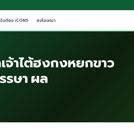
ำไมต้อง iCONS
ลงโฆษณา
เจ้าไต้ฮงกงหยกขาว
พรรษา ผล