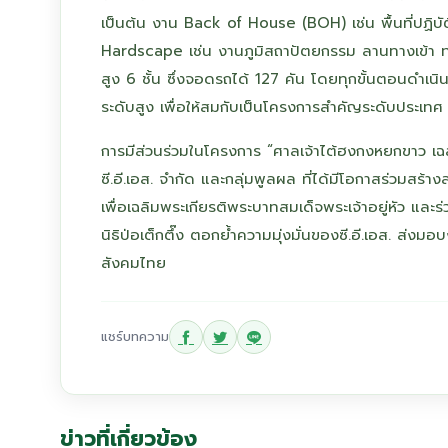
เป็นต้น งาน Back of House (BOH) เช่น พื้นที่ปฏิบัติ
Hardscape เช่น งานภูมิสถาปัตยกรรม ลานทางเข้า ทาง
สูง 6 ชั้น ซึ่งจอดรถได้ 127 คัน โดยทุกขั้นตอนด
ระดับสูง เพื่อให้สมกับเป็นโครงการสำคัญระดับประเทศ
การมีส่วนร่วมในโครงการ “ศาลเจ้าไต้ฮงกงหยกขาว เฉล
ซี.อี.เอส. จำกัด และกลุ่มพูลผล ที่ได้มีโอกาสร่วมส
เพื่อเฉลิมพระเกียรติพระบาทสมเด็จพระเจ้าอยู่หัว แล
นิธิป่อเต็กตึ๊ง ตอกย้ำความมุ่งมั่นของซี.อี.เอส. ส่งม
สังคมไทย
แชร์บทความ
ข่าวที่เกี่ยวข้อง