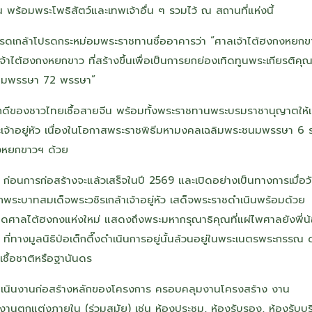
้อมพระโพธิสัตว์และเทพเจ้าอื่น ๆ รวมไว้ ณ สถานที่แห่งนี้
โปรดเกล้าโปรดกระหม่อมพระราชทานชื่ออาคารว่า “ศาลเจ้าไต้ฮงกงหยกข
้าไต้ฮงกงหยกขาว ที่สร้างขึ้นเพื่อเป็นการยกย่องเทิดทูนพระเกียรติค
ชนมพรรษา 72 พรรษา”
ภักดีของชาวไทยเชื้อสายจีน พร้อมทั้งพระราชทานพระบรมราชานุญาตให้
เจ้าอยู่หัว เนื่องในโอกาสพระราชพิธีมหามงคลเฉลิมพระชนมพรรษา 6
งหยกขาวฯ ด้วย
 ก่อนการก่อสร้างจะแล้วเสร็จในปี 2569 และเปิดอย่างเป็นทางการเมื่อวัน
ะบาทสมเด็จพระวชิรเกล้าเจ้าอยู่หัว เสด็จพระราชดำเนินพร้อมด้วย
ปิดศาลไต้ฮงกงแห่งใหม่ แสดงถึงพระมหากรุณาธิคุณที่แผ่ไพศาลยังพี่น
 ที่ทางมูลนิธิป่อเต็กตึ๊งดำเนินการอยู่นั้นล้วนอยู่ในพระเนตรพระกรรณ 
เชื้อชาติหรือฐานันดร
ให้ดำเนินงานก่อสร้างหลักของโครงการ ครอบคลุมงานโครงสร้าง งาน
ตกแต่งภายใน (ร่วมสมัย) เช่น ห้องประชุม, ห้องรับรอง, ห้องรับบร