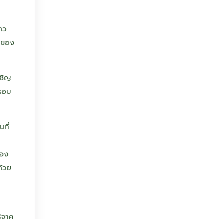
าว
ุณของ
เชิญ
 รอบ
ที่
้อง
ด้วย
ิจาค