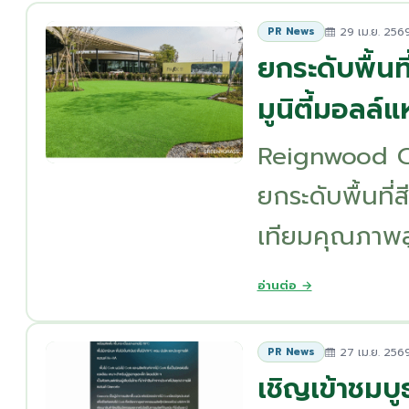
29 เม.ย. 256
PR News
ยกระดับพื้นท
มูนิตี้มอลล์แ
Reignwood Co
ยกระดับพื้นที่
เทียมคุณภาพสูง 
อ่านต่อ →
27 เม.ย. 256
PR News
เชิญเข้าชมบู