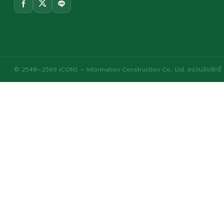
© 2548–2569 iCONS – Information Construction Co., Ltd. สงวนลิขสิทธิ์