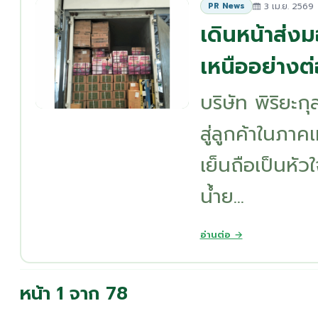
3 เม.ย. 2569
PR News
เดินหน้าส่ง
เหนืออย่างต่
บริษัท พิริยะ
สู่ลูกค้าในภาค
เย็นถือเป็นห
น้ำย...
อ่านต่อ →
หน้า 1 จาก 78