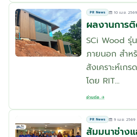
10 เม.ย. 256
PR News
ผลงานการติดต
SCi Wood รุ่
ภายนอก สำหรับ
สังเคราะห์เกร
โดย RIT...
อ่านต่อ →
9 เม.ย. 2569
PR News
สัมมนาช่างแอ