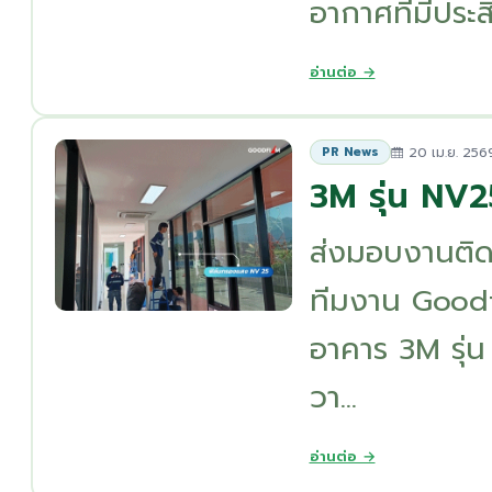
อากาศที่มีประสิ
อ่านต่อ →
20 เม.ย. 256
PR News
3M รุ่น NV2
ส่งมอบงานติด
ทีมงาน Goodfi
อาคาร 3M รุ่น
วา...
อ่านต่อ →