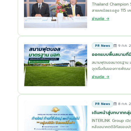
Thailand Champion Sub
สายเคเบิลแรงสูง 115 เค
อ่านต่อ →
9 ก.ค. 
PR News
ออกแบบพื้นสนามที่
สนามฟุตบอลมาตรฐาน มอก
จุดเริ่มต้นของการพัฒนา
อ่านต่อ →
8 ก.ค. 
PR News
เดินหน้าสู่บทบาทกล
INTERLINK Group เปิดวิส
หลังอนาคตดิจิทัลของประ