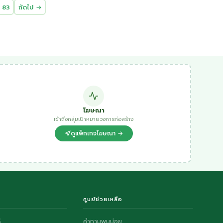
83
ถัดไป →
โฆษณา
เข้าถึงกลุ่มเป้าหมายวงการก่อสร้าง
ดูแพ็กเกจโฆษณา →
ศูนย์ช่วยเหลือ
S
คำถามพบบ่อย