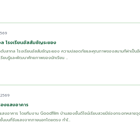
2569
 โรงเรียนอัสสัมชัญระยอง
ับสากล โรงเรียนอัสสัมชัญระยอง ความปลอดภัยและคุณภาพของสนามกีฬาเป็นอีกห
เรียนรู้และพัฒนาศักยภาพของนักเรียน ...
. 2569
กรองแสงอาคาร
แสงอาคาร โดยทีมงาน Goodfilm บ้านสองชั้นดีไซน์เรียบสวยมีช่องกระจกหลายจุ
่ชั้นบนที่รับแสงจากภายนอกโดยตรง ทำใ...