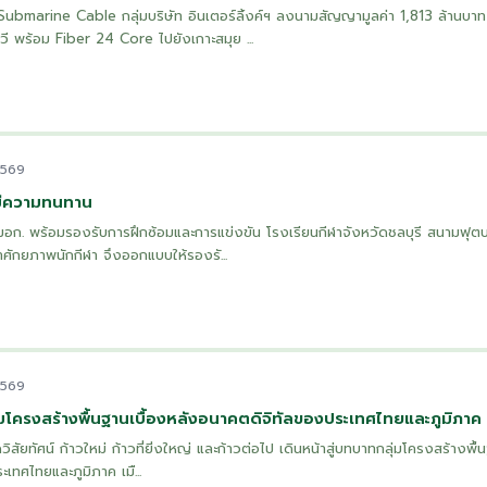
marine Cable กลุ่มบริษัท อินเตอร์ลิ้งค์ฯ ลงนามสัญญามูลค่า 1,813 ล้านบาท 
วี พร้อม Fiber 24 Core ไปยังเกาะสมุย ...
2569
มีความทนทาน
. พร้อมรองรับการฝึกซ้อมและการแข่งขัน โรงเรียนกีฬาจังหวัดชลบุรี สนามฟุตบอล
ศักยภาพนักกีฬา จึงออกแบบให้รองรั...
2569
ุ่มโครงสร้างพื้นฐานเบื้องหลังอนาคตดิจิทัลของประเทศไทยและภูมิภาค
ัยทัศน์ ก้าวใหม่ ก้าวที่ยิ่งใหญ่ และก้าวต่อไป เดินหน้าสู่บทบาทกลุ่มโครงสร้างพื้น
เทศไทยและภูมิภาค เมื...