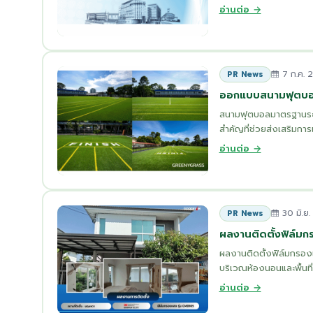
อ่านต่อ →
7 ก.ค. 
PR News
ออกแบบสนามฟุตบอล
สนามฟุตบอลมาตรฐานระด
สำคัญที่ช่วยส่งเสริมการ
อ่านต่อ →
30 มิ.ย
PR News
ผลงานติดตั้งฟิล์ม
ผลงานติดตั้งฟิล์มกรอง
บริเวณห้องนอนและพื้นที
อ่านต่อ →