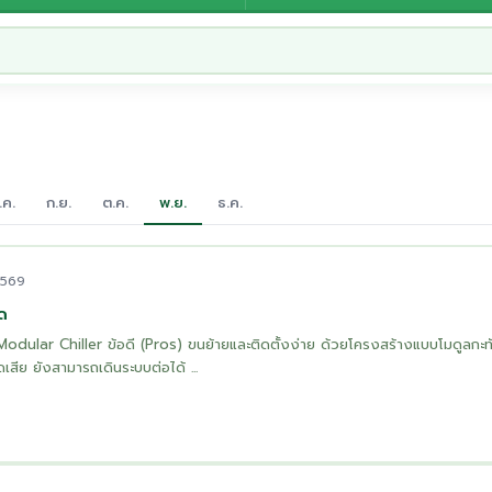
.ค.
ก.ย.
ต.ค.
พ.ย.
ธ.ค.
2569
ด
dular Chiller ข้อดี (Pros) ขนย้ายและติดตั้งง่าย ด้วยโครงสร้างแบบโมดูลกะทั
สีย ยังสามารถเดินระบบต่อได้ ...