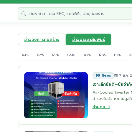
ข่าววงการก่อสร้าง
ข่าวประชาสัมพันธ์
ม.ค.
ก.พ.
มี.ค.
เม.ย.
พ.ค.
มิ.ย.
ก.ค.
ส
7 ส.ค. 
PR News
เจาะลึกข้อดี–ข้อจำกั
Air-Cooled Inverter Mo
สำรองในตัว หากโมดูลใดเ
อ่านต่อ →