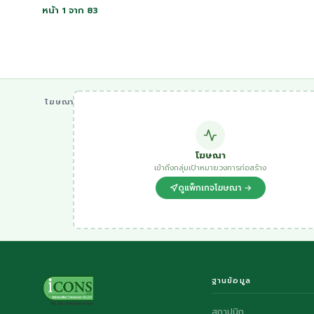
หน้า 1 จาก 83
โฆษณา
โฆษณา
เข้าถึงกลุ่มเป้าหมายวงการก่อสร้าง
ดูแพ็กเกจโฆษณา →
ฐานข้อมูล
สถาปนิก