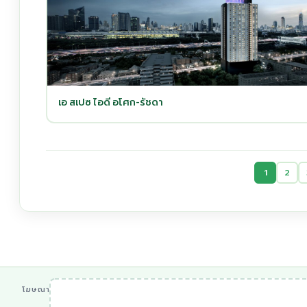
เอ สเปซ ไอดี อโศก-รัชดา
1
2
โฆษณา