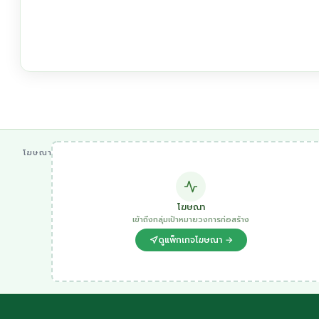
โฆษณา
โฆษณา
เข้าถึงกลุ่มเป้าหมายวงการก่อสร้าง
ดูแพ็กเกจโฆษณา →