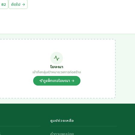
82
ถัดไป →
โฆษณา
เข้าถึงกลุ่มเป้าหมายวงการก่อสร้าง
ดูแพ็กเกจโฆษณา →
ศูนย์ช่วยเหลือ
S
คำถามพบบ่อย