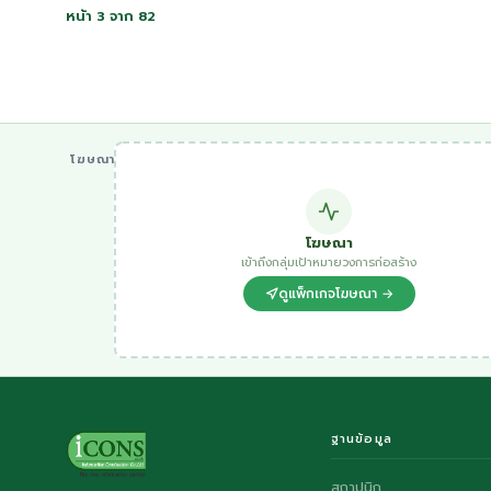
หน้า 3 จาก 82
โฆษณา
โฆษณา
เข้าถึงกลุ่มเป้าหมายวงการก่อสร้าง
ดูแพ็กเกจโฆษณา →
ฐานข้อมูล
สถาปนิก