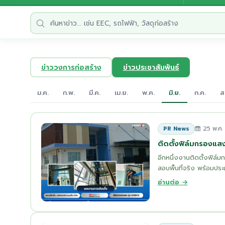
ข่าววงการก่อสร้าง
ข่าวประชาสัมพันธ์
ม.ค.
ก.พ.
มี.ค.
เม.ย.
พ.ค.
มิ.ย.
ก.ค.
ส
25 พ.ค.
PR News
ติดตั้งฟิล์มกรองแส
อีกหนึ่งงานติดตั้งฟิล์
สอบพื้นที่จริง พร้อมประ
อ่านต่อ →