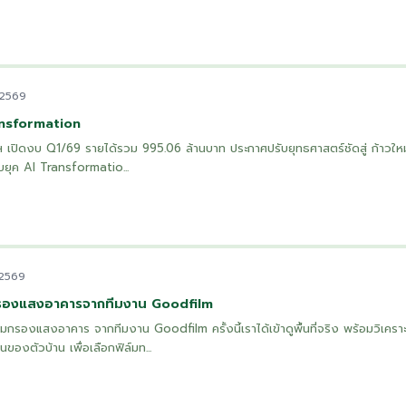
 2569
ansformation
งค์ฯ เปิดงบ Q1/69 รายได้รวม 995.06 ล้านบาท ประกาศปรับยุทธศาสตร์ชัดสู่ ก้าวใหม่ ก
ับยุค AI Transformatio...
 2569
กรองแสงอาคารจากทีมงาน Goodfilm
์มกรองแสงอาคาร จากทีมงาน Goodfilm ครั้งนี้เราได้เข้าดูพื้นที่จริง พร้อมวิเครา
องตัวบ้าน เพื่อเลือกฟิล์มท...