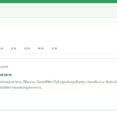
.ค.
ก.ย.
ต.ค.
พ.ย.
ธ.ค.
 2569
งอาคาร
มกรองแสงอาคาร ที่ทีมงาน Goodfilm ตั้งใจดูแลในทุกขั้นตอน ก่อนเริ่มงาน ทีมช่าง
เมินทิศทางแสงและรูปแบบการ...