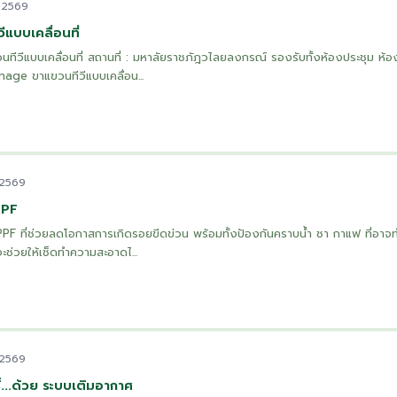
 2569
ีแบบเคลื่อนที่
ทีวีแบบเคลื่อนที่ สถานที่ : มหาลัยราชภัฎวไลยลงกรณ์ รองรับทั้งห้องประชุม ห้อ
nage ขาแขวนทีวีแบบเคลื่อน...
 2569
PPF
 PPF ที่ช่วยลดโอกาสการเกิดรอยขีดข่วน พร้อมทั้งป้องกันคราบน้ำ ชา กาแฟ ที่อาจทำ
ช่วยให้เช็ดทำความสะอาดไ...
 2569
ิ์...ด้วย ระบบเติมอากาศ