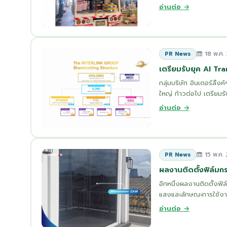
อ่านต่อ →
18 พ.ค.
PR News
เตรียมรับยุค AI Tr
กลุ่มบริษัท อินเตอร์ลิ้
ใหญ่ ก้าวต่อไป เตรียมร
อ่านต่อ →
15 พ.ค.
PR News
ผลงานติดตั้งฟิล์ม
อีกหนึ่งผลงานติดตั้งฟิล
แสงและลักษณะการใช้งานข
อ่านต่อ →