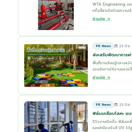
WTA Engineering ขอขอบ
ครั้งนี้ผ่านไปด้วยความเร
อ่านต่อ →
23 มิ.ย.
PR News
ส่งเสริมพัฒนาการผ่
พื้นที่การเรียนรู้กลาง
รองรับการใช้งานของเด็กน
อ่านต่อ →
23 มิ.ย.
PR News
ฟิล์มเคลือบโลหะ แ
รีวิวงานติดตั้ง ฟิล์มเ
และปกป้องรังสี UV ได้ส