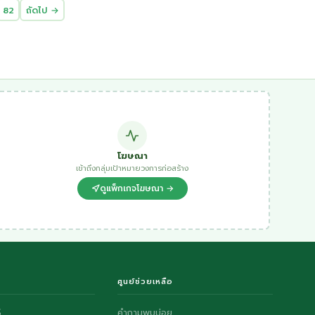
82
ถัดไป →
โฆษณา
เข้าถึงกลุ่มเป้าหมายวงการก่อสร้าง
ดูแพ็กเกจโฆษณา →
ศูนย์ช่วยเหลือ
S
คำถามพบบ่อย