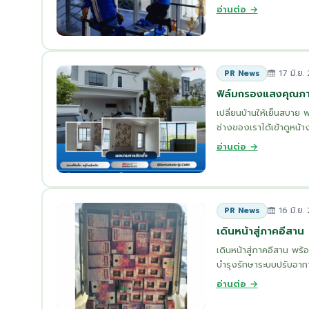
อ่านต่อ →
17 มิ.ย.
PR News
ฟิล์มกรองแสงคุณภ
เปลี่ยนบ้านให้เย็นสบา
ช่างของเราได้เข้าดูหน้า
อ่านต่อ →
16 มิ.ย.
PR News
เดินหน้าสู่ภาคอีสาน
เดินหน้าสู่ภาคอีสาน พร้
บำรุงรักษาระบบปรับอากา
อ่านต่อ →