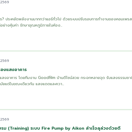
. 2569
างไร? ประหยัดพลังงานมากกว่าแอร์ทั่วไป ด้วยระบบปรับรอบการทำงานของคอมเพรส
อย่างคุ้มค่า รักษาอุณหภูมิภายในห้อง...
. 2569
กรองแสงอาคาร
แสงอาคาร โดยทีมงาน Goodfilm บ้านดีไซน์สวย กระจกหลายจุด รับแสงธรรมชาติไ
นสมัยแต่ในขณะเดียวกัน แสงแดดและควา...
. 2569
ม (Training) ระบบ Fire Pump by Aikon สำเร็จลุล่วงด้วยดี