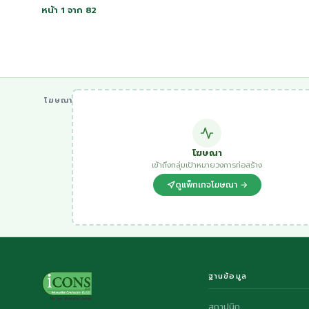
หน้า 1 จาก 82
โฆษณา
โฆษณา
เข้าถึงกลุ่มเป้าหมายวงการก่อสร้าง
ดูแพ็กเกจโฆษณา →
ฐานข้อมูล
สถาปนิก