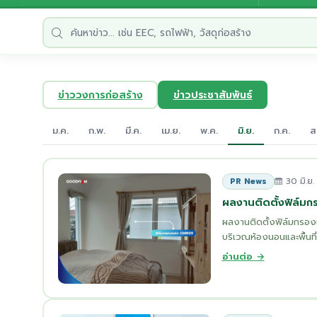
ข่าววงการก่อสร้าง
ข่าวประชาสัมพันธ์
ม.ค.
ก.พ.
มี.ค.
เม.ย.
พ.ค.
มิ.ย.
ก.ค.
ส
30 มิ.ย
PR News
ผลงานติดตั้งฟิล์ม
ผลงานติดตั้งฟิล์มกรอง
บริเวณห้องนอนและพื้นที
อ่านต่อ →