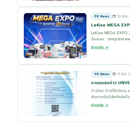
12 มิ.ย.
PR News
LeKise MEGA EX
LeKise MEGA EXPO 2026 
ช้อปเลย : shop.line.
อ่านต่อ →
11 มิ.ย.
PR News
งานแถลงข่าว UNV
ก้าวใหม่ ก้าวที่ยิ่งใหญ่
ฟังการเปิดวิสัยทัศน์ครั
อ่านต่อ →