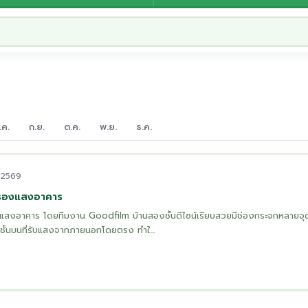
.ค.
ก.ย.
ต.ค.
พ.ย.
ธ.ค.
. 2569
กรองแสงอาคาร
แสงอาคาร โดยทีมงาน Goodfilm บ้านสองชั้นดีไซน์เรียบสวยมีช่องกระจกหลายจุ
่ชั้นบนที่รับแสงจากภายนอกโดยตรง ทำใ...